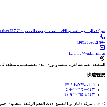
شركة داليان يودا لتصنيع الآلات الفحم الرقيقة المحدودة
制造有限公司
+86 19813598692
liujingru@yudamach.cn
المنطقة الصناعية لقرية شيشياوموزي، بلدة ينغتشنغتسي، منطقة غانجي
快速链接
产品中心
产品中心
关于我们
关于我们
联系我们
联系我们
©
2026
شركة داليان يودا لتصنيع الآلات الفحم الرقيقة المحدودة
.
جميع