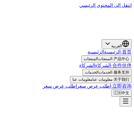
انتقل إلى المحتوى الرئيسي
العربية
首页
·
الرئيسية
الرئيسية
产品中心
·
المنتجات
المنتجات
合作伙伴
·
الشركاء
الشركاء
服务支持
·
الخدمات
الخدمات
关于我们
·
معلومات عنا
معلومات عنا
立即咨询
·
اطلب عرض سعر
اطلب عرض سعر
🇨🇳
中文