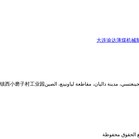
大连渝达薄煤机械
نغتسي، مدينة داليان، مقاطعة لياونينغ، الصين
镇西小磨子村工业园
 الحقوق محفوظة