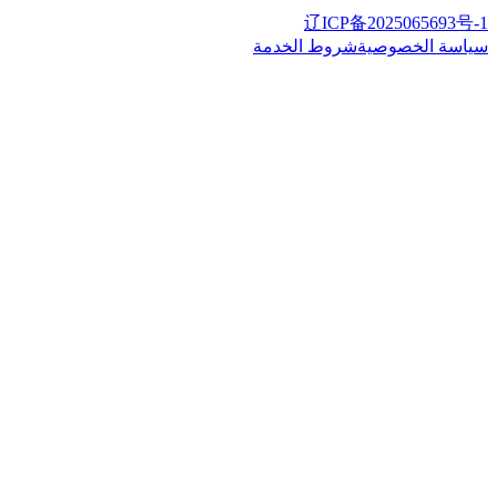
辽ICP备2025065693号-1
سياسة الخصوصية
شروط الخدمة