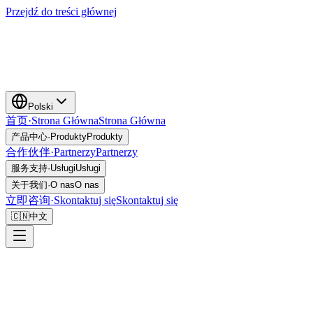
Przejdź do treści głównej
Polski
首页
·
Strona Główna
Strona Główna
产品中心
·
Produkty
Produkty
合作伙伴
·
Partnerzy
Partnerzy
服务支持
·
Usługi
Usługi
关于我们
·
O nas
O nas
立即咨询
·
Skontaktuj się
Skontaktuj się
🇨🇳
中文