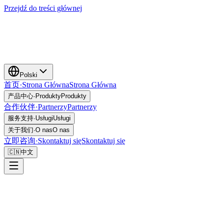
Przejdź do treści głównej
Polski
首页
·
Strona Główna
Strona Główna
产品中心
·
Produkty
Produkty
合作伙伴
·
Partnerzy
Partnerzy
服务支持
·
Usługi
Usługi
关于我们
·
O nas
O nas
立即咨询
·
Skontaktuj się
Skontaktuj się
🇨🇳
中文