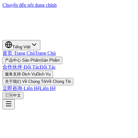
Chuyển đến nội dung chính
Tiếng Việt
首页
·
Trang Chủ
Trang Chủ
产品中心
·
Sản Phẩm
Sản Phẩm
合作伙伴
·
Đối Tác
Đối Tác
服务支持
·
Dịch Vụ
Dịch Vụ
关于我们
·
Về Chúng Tôi
Về Chúng Tôi
立即咨询
·
Liên Hệ
Liên Hệ
🇨🇳
中文