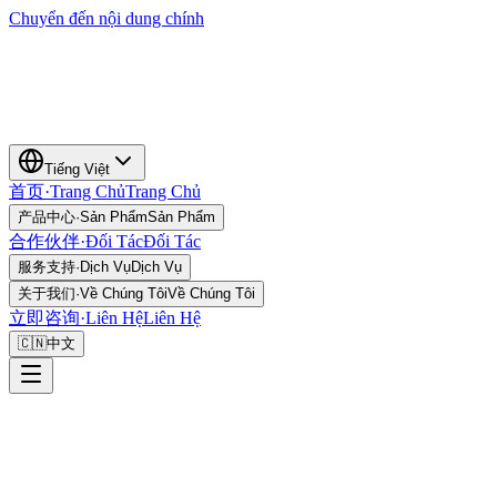
Chuyển đến nội dung chính
Tiếng Việt
首页
·
Trang Chủ
Trang Chủ
产品中心
·
Sản Phẩm
Sản Phẩm
合作伙伴
·
Đối Tác
Đối Tác
服务支持
·
Dịch Vụ
Dịch Vụ
关于我们
·
Về Chúng Tôi
Về Chúng Tôi
立即咨询
·
Liên Hệ
Liên Hệ
🇨🇳
中文