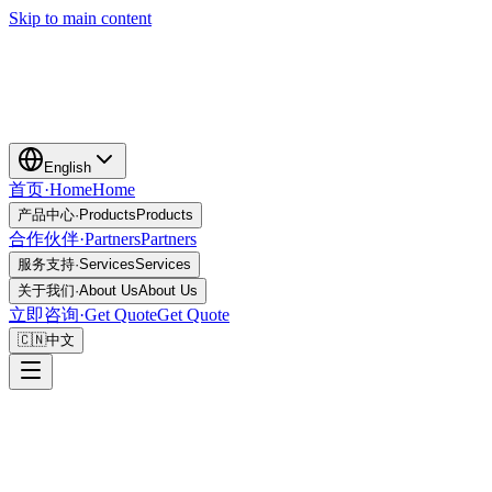
Skip to main content
English
首页
·
Home
Home
产品中心
·
Products
Products
合作伙伴
·
Partners
Partners
服务支持
·
Services
Services
关于我们
·
About Us
About Us
立即咨询
·
Get Quote
Get Quote
🇨🇳
中文