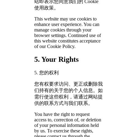
站即表示您同意我们的 Cookie
使用政策。
This website may use cookies to
enhance user experience. You can
manage cookies through your
browser settings. Continued use of
this website constitutes acceptance
of our Cookie Policy.
5. Your Rights
5. 您的权利
您有权要求访问、更正或删除我
们持有的关于您的个人信息。如
需行使这些权利，请通过网站提
供的联系方式与我们联系。
You have the right to request
access to, correction of, or deletion
of your personal information held
by us. To exercise these rights,
please contact us through the