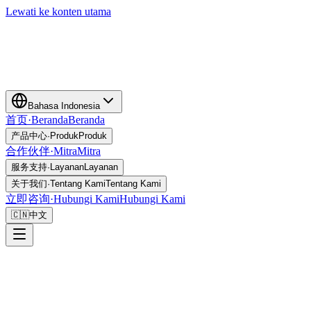
Lewati ke konten utama
Bahasa Indonesia
首页
·
Beranda
Beranda
产品中心
·
Produk
Produk
合作伙伴
·
Mitra
Mitra
服务支持
·
Layanan
Layanan
关于我们
·
Tentang Kami
Tentang Kami
立即咨询
·
Hubungi Kami
Hubungi Kami
🇨🇳
中文