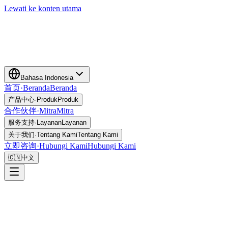
Lewati ke konten utama
Bahasa Indonesia
首页
·
Beranda
Beranda
产品中心
·
Produk
Produk
合作伙伴
·
Mitra
Mitra
服务支持
·
Layanan
Layanan
关于我们
·
Tentang Kami
Tentang Kami
立即咨询
·
Hubungi Kami
Hubungi Kami
🇨🇳
中文