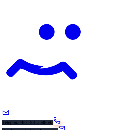
Telepon
: +86 19813598692