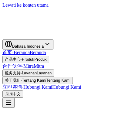
Lewati ke konten utama
Bahasa Indonesia
首页
·
Beranda
Beranda
产品中心
·
Produk
Produk
合作伙伴
·
Mitra
Mitra
服务支持
·
Layanan
Layanan
关于我们
·
Tentang Kami
Tentang Kami
立即咨询
·
Hubungi Kami
Hubungi Kami
🇨🇳
中文