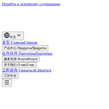
Перейти к основному содержанию
中文
首页
·
Главная
Главная
产品中心
·
Продукты
Продукты
合作伙伴
·
Партнёры
Партнёры
服务支持
·
Услуги
Услуги
关于我们
·
О нас
О нас
立即咨询
·
Связаться
Связаться
🇨🇳
中文