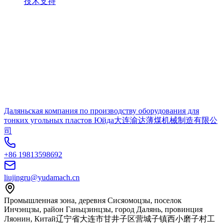
技术支持
Даляньская компания по производству оборудования для
тонких угольных пластов Юйда
大连渝达薄煤机械制造有限公
司
+86 19813598692
liujingru@yudamach.cn
Промышленная зона, деревня Сисяомоцзы, поселок
Инчэнцзы, район Ганьцзинцзы, город Далянь, провинция
Ляонин, Китай
辽宁省大连市甘井子区营城子镇西小磨子村工