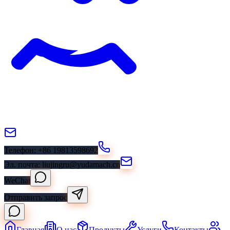
Телефон
: +86 19813598692
Эл. почта
: liujingru@yudamach.cn
WeChat
Отправить запрос
Главная
О нас
Продукты
Услуги
Контакты